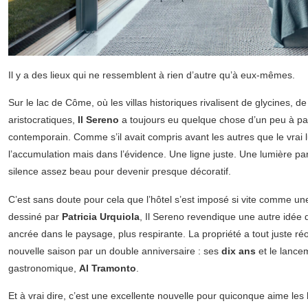
Il y a des lieux qui ne ressemblent à rien d’autre qu’à eux-mêmes.
Sur le lac de Côme, où les villas historiques rivalisent de glycines, 
aristocratiques,
Il Sereno
a toujours eu quelque chose d’un peu à par
contemporain. Comme s’il avait compris avant les autres que le vrai lu
l’accumulation mais dans l’évidence. Une ligne juste. Une lumière par
silence assez beau pour devenir presque décoratif.
C’est sans doute pour cela que l’hôtel s’est imposé si vite comme un
dessiné par
Patricia Urquiola
, Il Sereno revendique une autre idée d
ancrée dans le paysage, plus respirante. La propriété a tout juste ré
nouvelle saison par un double anniversaire : ses
dix ans
et le lance
gastronomique,
Al Tramonto
.
Et à vrai dire, c’est une excellente nouvelle pour quiconque aime les 