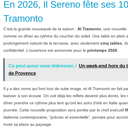
En 2026, Il Sereno fête ses 1
Tramonto
C’est la grande nouveauté de la saison :
Al Tramonto
, une nouvell
comme un dîner au rythme du coucher du soleil. Une table en plein air
prolongement naturel de la terrasse, avec seulement
cinq tables
, d
confidentiel. L’ouverture est annoncée pour le
printemps 2026
.
Ca peut aussi vous intéresser..!
Un week-end hors du 
de Provence
Il y a des noms qui font tout de suite image, et
Al Tramonto
en fait pa
baisser à son écoute. On voit déjà les reflets devenir plus dorés, l
dîner prendre ce rythme plus lent qu’ont les soirs d’été en Italie qu
journée. Cette nouvelle proposition sera portée par le chef exécutif
R
italienne contemporaine, “précise et essentielle”, pensée pour accom
toute sa place au paysage.