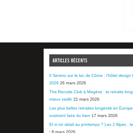
ARTICLES RÉCENTS
Il Sereno sur le lac de Côme : l’hôtel design l
2026
26 mars 2026
The Recode Club à Megève : la retraite long
mieux vieillir
21 mars 2026
Les plus belles retraites longévité en Europ
vraiment faire du bien
17 mars 2026
Et si on skiait au printemps ? Les 2 Alpes : le 
!
8 mars 2026