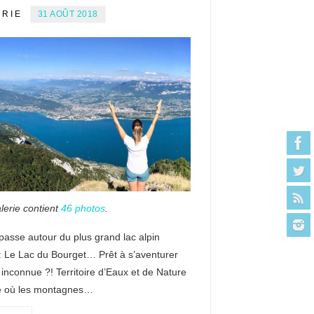
ERIE
31 AOÛT 2018
lerie contient
46 photos
.
passe autour du plus grand lac alpin
: Le Lac du Bourget… Prêt à s’aventurer
 inconnue ?! Territoire d’Eaux et de Nature
 où les montagnes…