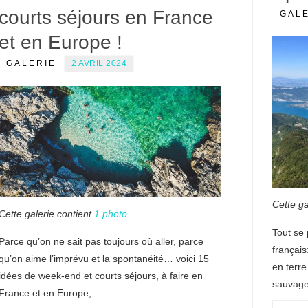
courts séjours en France
GAL
et en Europe !
GALERIE
2 AVRIL 2024
Cette ga
Cette galerie contient
1 photo
.
Tout se 
Parce qu’on ne sait pas toujours où aller, parce
français
qu’on aime l’imprévu et la spontanéité… voici 15
en terre
idées de week-end et courts séjours, à faire en
sauvage
France et en Europe,…