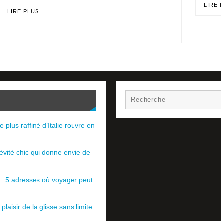
LIRE
LIRE PLUS
e plus raffiné d’Italie rouvre en
évité chic qui donne envie de
e : 5 adresses où voyager peut
plaisir de la glisse sans limite