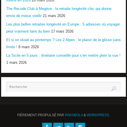
rouvre en 2026
26 mars 2026
The Recode Club à Megève : la retraite longévité chic qui donne
envie de mieux vieillir
21 mars 2026
Les plus belles retraites longévité en Europe : 5 adresses où voyager
peut vraiment faire du bien
17 mars 2026
Et si on skiait au printemps ? Les 2 Alpes : le plaisir de la glisse sans
limite !
8 mars 2026
La Sicile en 5 jours : itinéraire conseillé pour s’en mettre plein la vue !
1 mars 2026
FIÈREMENT PROPULSÉ PAR
PARABOLA
&
WORDPRESS.