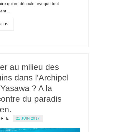
aire qui en découle, évoque tout
ment…
 PLUS
er au milieu des
ins dans l’Archipel
 Yasawa ? A la
ontre du paradis
ien.
ERIE
21 JUIN 2017