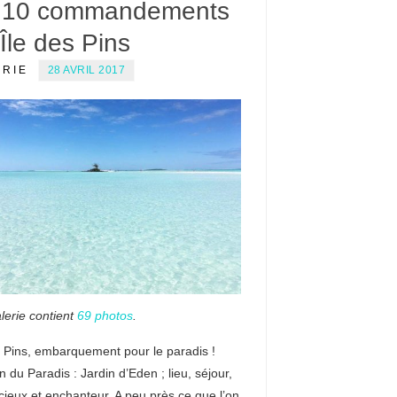
 10 commandements
’Île des Pins
ERIE
28 AVRIL 2017
lerie contient
69 photos
.
s Pins, embarquement pour le paradis !
on du Paradis : Jardin d’Eden ; lieu, séjour,
icieux et enchanteur. A peu près ce que l’on