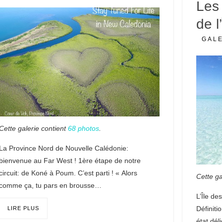
Les
de l
GAL
Cette galerie contient
68 photos
.
La Province Nord de Nouvelle Calédonie:
bienvenue au Far West ! 1ère étape de notre
circuit: de Koné à Poum. C’est parti ! « Alors
Cette ga
comme ça, tu pars en brousse…
L’Île de
Définiti
LIRE PLUS
état dél