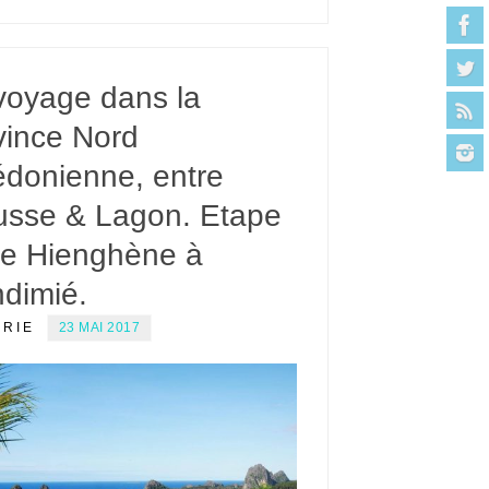
voyage dans la
vince Nord
édonienne, entre
usse & Lagon. Etape
De Hienghène à
ndimié.
ERIE
23 MAI 2017