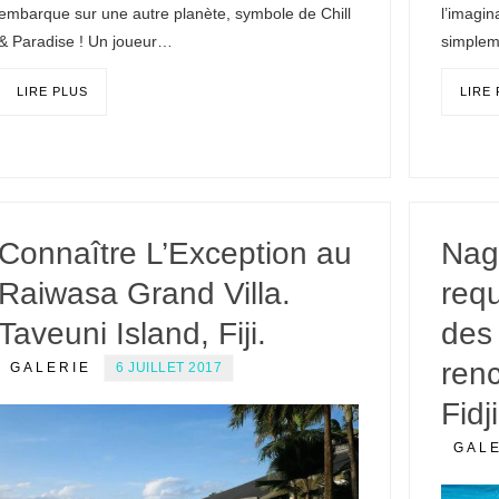
embarque sur une autre planète, symbole de Chill
l’imagin
& Paradise ! Un joueur…
simple
LIRE PLUS
LIRE
Connaître L’Exception au
Nag
Raiwasa Grand Villa.
requ
Taveuni Island, Fiji.
des
renc
GALERIE
6 JUILLET 2017
Fidj
GAL