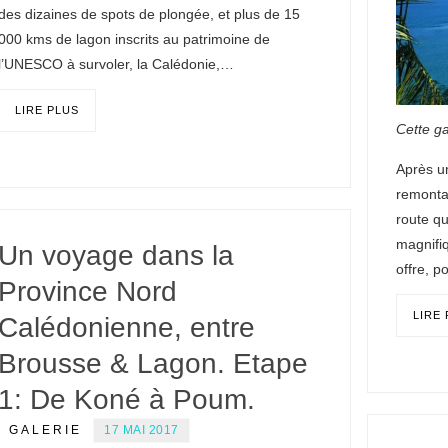
des dizaines de spots de plongée, et plus de 15
000 kms de lagon inscrits au patrimoine de
l’UNESCO à survoler, la Calédonie,…
LIRE PLUS
Cette ga
Après u
remonta
route qu
magnifi
Un voyage dans la
offre, 
Province Nord
LIRE
Calédonienne, entre
Brousse & Lagon. Etape
1: De Koné à Poum.
GALERIE
17 MAI 2017