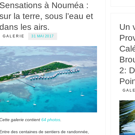
Sensations à Nouméa :
sur la terre, sous l’eau et
dans les airs.
Un 
Pro
GALERIE
31 MAI 2017
Cal
Bro
2: 
Poi
GAL
Cette galerie contient
64 photos
.
Entre des centaines de sentiers de randonnée,