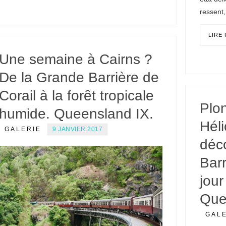
ressent
LIRE
Une semaine à Cairns ?
De la Grande Barrière de
Corail à la forêt tropicale
Plo
humide. Queensland IX.
Héli
GALERIE
9 JANVIER 2017
déc
Barr
jour
Que
GAL