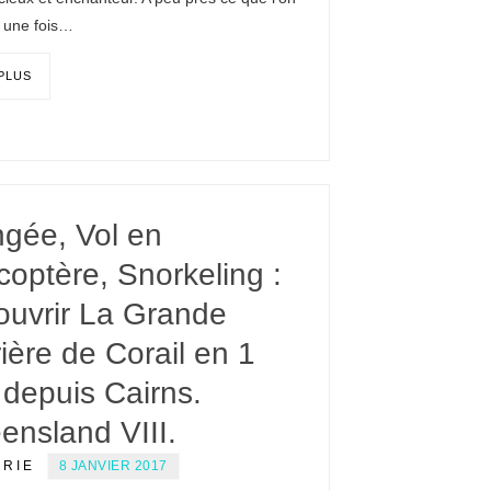
, une fois…
 PLUS
ngée, Vol en
coptère, Snorkeling :
ouvrir La Grande
ière de Corail en 1
 depuis Cairns.
ensland VIII.
ERIE
8 JANVIER 2017