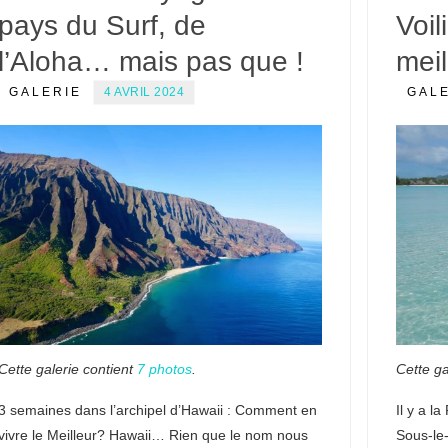
pays du Surf, de
Voil
l’Aloha… mais pas que !
meil
GALERIE
4 AVRIL 2024
GAL
Cette galerie contient
7 photos
.
Cette ga
3 semaines dans l’archipel d’Hawaii : Comment en
Il y a la
vivre le Meilleur? Hawaii… Rien que le nom nous
Sous-le-