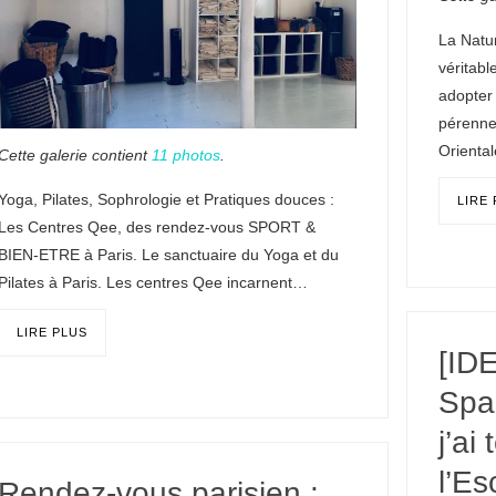
La Natu
véritable
adopter 
pérenne
Orienta
Cette galerie contient
11 photos
.
Yoga, Pilates, Sophrologie et Pratiques douces :
LIRE
Les Centres Qee, des rendez-vous SPORT &
BIEN-ETRE à Paris. Le sanctuaire du Yoga et du
Pilates à Paris. Les centres Qee incarnent…
LIRE PLUS
[ID
Spa
j’ai
l’Es
Rendez-vous parisien :