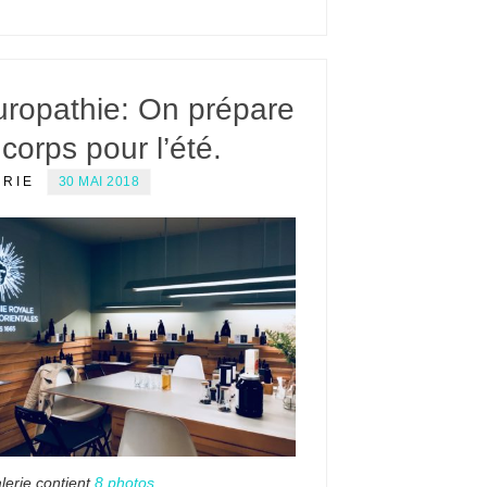
uropathie: On prépare
corps pour l’été.
ERIE
30 MAI 2018
lerie contient
8 photos
.