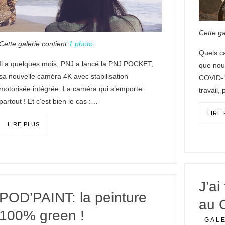
Cette ga
Cette galerie contient
1 photo
.
Quels c
Il a quelques mois, PNJ a lancé la PNJ POCKET,
que nou
sa nouvelle caméra 4K avec stabilisation
COVID-1
motorisée intégrée. La caméra qui s’emporte
travail,
partout ! Et c’est bien le cas :…
LIRE
LIRE PLUS
J’ai
POD’PAINT: la peinture
au 
100% green !
GAL