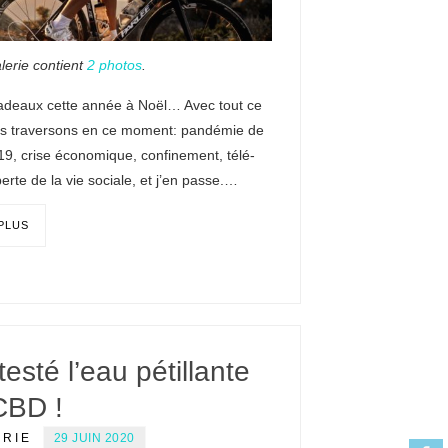
lerie contient
2 photos
.
adeaux cette année à Noël… Avec tout ce
s traversons en ce moment: pandémie de
9, crise économique, confinement, télé-
 perte de la vie sociale, et j’en passe.…
 PLUS
 testé l’eau pétillante
CBD !
ERIE
29 JUIN 2020