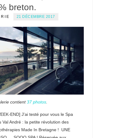
% breton.
ERIE
21 DÉCEMBRE 2017
lerie contient
37 photos
.
EEK-END] J’ai testé pour vous le Spa
 Val André : la petite révolution des
othérapies Made In Bretagne ! UNE
SO … SOOO SPA ! Réservée aux…