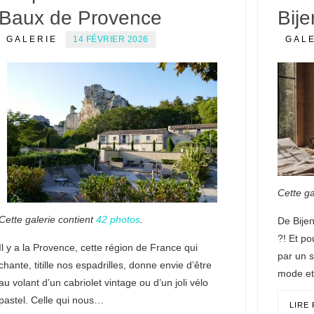
Baux de Provence
Bije
GALERIE
14 FÉVRIER 2026
GAL
Cette ga
Cette galerie contient
42 photos
.
De Bije
?! Et po
Il y a la Provence, cette région de France qui
par un 
chante, titille nos espadrilles, donne envie d’être
mode et
au volant d’un cabriolet vintage ou d’un joli vélo
pastel. Celle qui nous…
LIRE