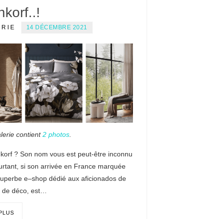
nkorf..!
ERIE
14 DÉCEMBRE 2021
lerie contient
2 photos
.
nkorf ? Son nom vous est peut-être inconnu
urtant, si son arrivée en France marquée
superbe e–shop dédié aux aficionados de
 de déco, est…
 PLUS