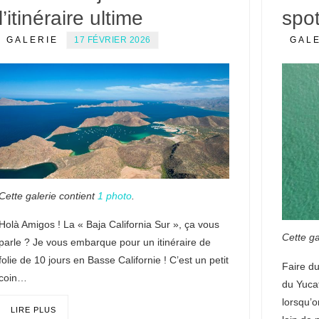
l’itinéraire ultime
spo
GALERIE
17 FÉVRIER 2026
GAL
Cette galerie contient
1 photo
.
Holà Amigos ! La « Baja California Sur », ça vous
Cette ga
parle ? Je vous embarque pour un itinéraire de
folie de 10 jours en Basse Californie ! C’est un petit
Faire du
coin…
du Yuca
lorsqu’o
LIRE PLUS