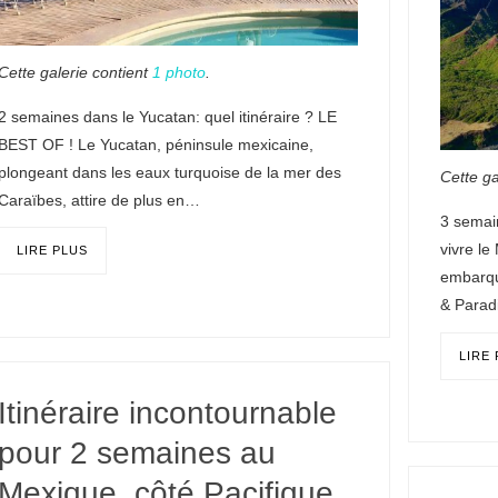
Cette galerie contient
1 photo
.
2 semaines dans le Yucatan: quel itinéraire ? LE
BEST OF ! Le Yucatan, péninsule mexicaine,
plongeant dans les eaux turquoise de la mer des
Cette ga
Caraïbes, attire de plus en…
3 semai
vivre l
LIRE PLUS
embarqu
& Parad
LIRE
Itinéraire incontournable
pour 2 semaines au
Mexique, côté Pacifique.