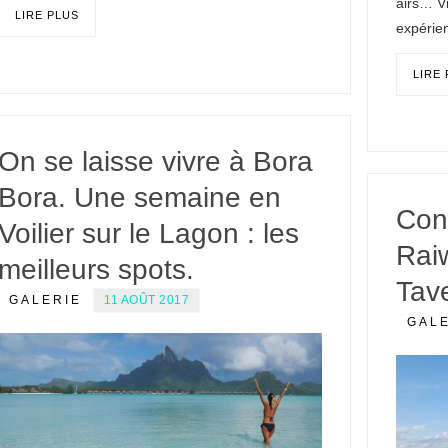
airs… V
LIRE PLUS
expérie
LIRE
On se laisse vivre à Bora
Bora. Une semaine en
Con
Voilier sur le Lagon : les
Rai
meilleurs spots.
Tave
GALERIE
11 AOÛT 2017
GAL