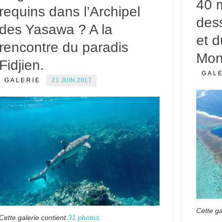
40 
requins dans l’Archipel
des
des Yasawa ? A la
et d
rencontre du paradis
Mon
Fidjien.
GAL
GALERIE
21 JUIN 2017
Cette ga
Cette galerie contient
31 photos
.