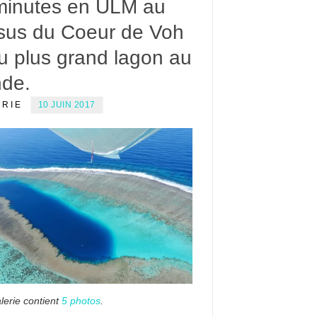
minutes en ULM au
sus du Coeur de Voh
u plus grand lagon au
de.
ERIE
10 JUIN 2017
lerie contient
5 photos
.