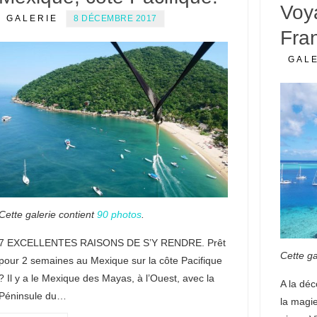
Voy
GALERIE
8 DÉCEMBRE 2017
Fra
GAL
Cette galerie contient
90 photos
.
7 EXCELLENTES RAISONS DE S’Y RENDRE. Prêt
Cette ga
pour 2 semaines au Mexique sur la côte Pacifique
? Il y a le Mexique des Mayas, à l’Ouest, avec la
A la déc
Péninsule du…
la magie