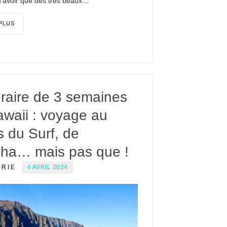
n’avoir que des très beaux…
 PLUS
éraire de 3 semaines
awaii : voyage au
 du Surf, de
loha… mais pas que !
ERIE
4 AVRIL 2024