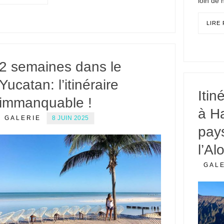
loin de 
LIRE
2 semaines dans le
Yucatan: l’itinéraire
Itin
immanquable !
à H
GALERIE
8 JUIN 2025
pays
l’A
GAL