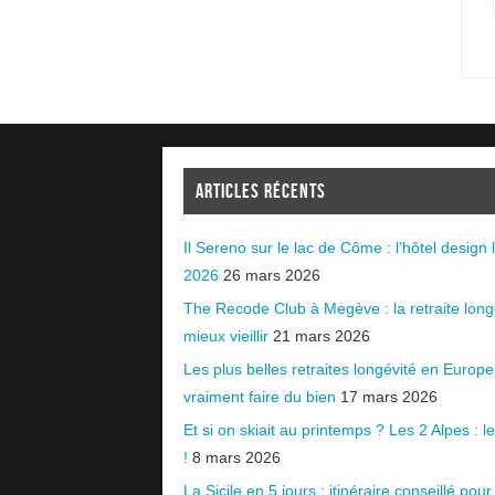
ARTICLES RÉCENTS
Il Sereno sur le lac de Côme : l’hôtel design l
2026
26 mars 2026
The Recode Club à Megève : la retraite long
mieux vieillir
21 mars 2026
Les plus belles retraites longévité en Europ
vraiment faire du bien
17 mars 2026
Et si on skiait au printemps ? Les 2 Alpes : le 
!
8 mars 2026
La Sicile en 5 jours : itinéraire conseillé pour