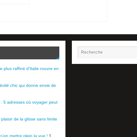
e plus raffiné d’Italie rouvre en
évité chic qui donne envie de
e : 5 adresses où voyager peut
plaisir de la glisse sans limite
 s’en mettre plein la vue !
1