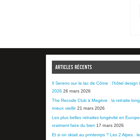
ARTICLES RÉCENTS
Il Sereno sur le lac de Côme : l’hôtel design l
2026
26 mars 2026
The Recode Club à Megève : la retraite long
mieux vieillir
21 mars 2026
Les plus belles retraites longévité en Europ
vraiment faire du bien
17 mars 2026
Et si on skiait au printemps ? Les 2 Alpes : le 