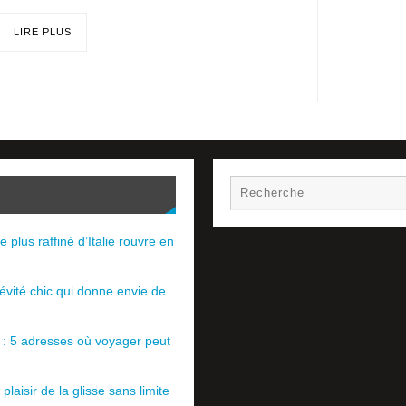
LIRE PLUS
e plus raffiné d’Italie rouvre en
évité chic qui donne envie de
e : 5 adresses où voyager peut
plaisir de la glisse sans limite