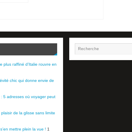
e plus raffiné d’Italie rouvre en
évité chic qui donne envie de
e : 5 adresses où voyager peut
plaisir de la glisse sans limite
 s’en mettre plein la vue !
1