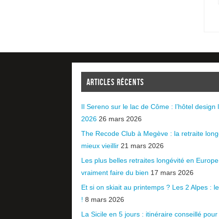
ARTICLES RÉCENTS
Il Sereno sur le lac de Côme : l’hôtel design l
2026
26 mars 2026
The Recode Club à Megève : la retraite long
mieux vieillir
21 mars 2026
Les plus belles retraites longévité en Europ
vraiment faire du bien
17 mars 2026
Et si on skiait au printemps ? Les 2 Alpes : le 
!
8 mars 2026
La Sicile en 5 jours : itinéraire conseillé pour