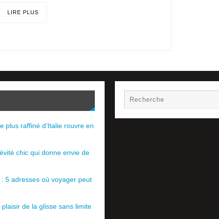
LIRE PLUS
e plus raffiné d’Italie rouvre en
évité chic qui donne envie de
e : 5 adresses où voyager peut
plaisir de la glisse sans limite