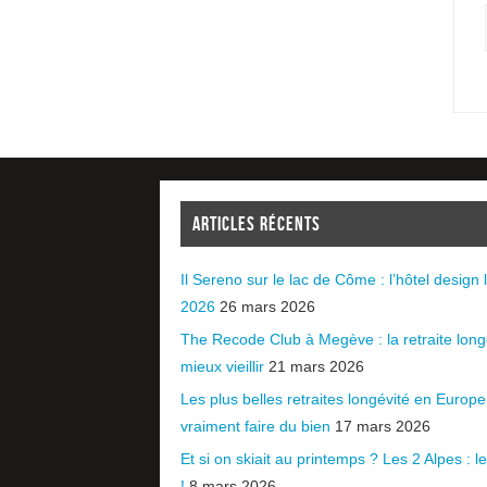
ARTICLES RÉCENTS
Il Sereno sur le lac de Côme : l’hôtel design l
2026
26 mars 2026
The Recode Club à Megève : la retraite long
mieux vieillir
21 mars 2026
Les plus belles retraites longévité en Europ
vraiment faire du bien
17 mars 2026
Et si on skiait au printemps ? Les 2 Alpes : le 
!
8 mars 2026