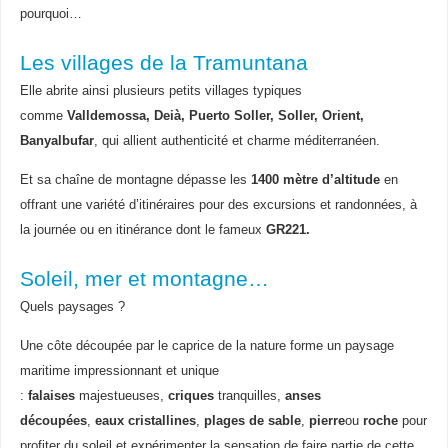
pourquoi…
Les villages de la Tramuntana
Elle abrite ainsi plusieurs petits villages typiques
comme
Valldemossa, Deià, Puerto Soller, Soller, Orient,
Banyalbufar
, qui allient authenticité et charme méditerranéen.
Et sa chaîne de montagne dépasse les
1400 mètre d’altitude
en
offrant une variété d’itinéraires pour des excursions et randonnées, à
la journée ou en itinérance dont le fameux
GR221.
Soleil, mer et montagne…
Quels paysages ?
Une côte découpée par le caprice de la nature forme un paysage
maritime impressionnant et unique
:
falaises
majestueuses,
criques
tranquilles,
anses
découpées
,
eaux cristallines
,
plages de sable
,
pierre
ou
roche
pour
profiter du soleil et expérimenter la sensation de faire partie de cette