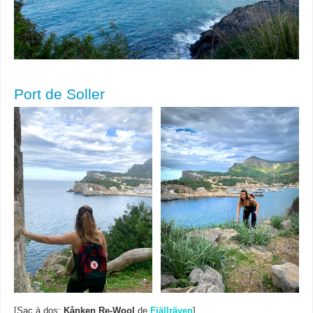
Port de Soller
[Sac à dos:
Kånken Re-Wool
de
Fjällräven
]