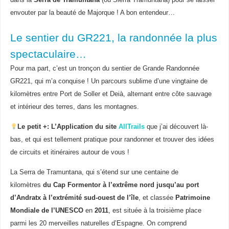
dans la
Serra de Tramuntana
(ou Sierra Tramuntana) pour se laisser
envouter par la beauté de Majorque ! A bon entendeur…
Le sentier du GR221, la randonnée la plus
spectaculaire…
Pour ma part, c’est un tronçon du sentier de Grande Randonnée
GR221, qui m’a conquise ! Un parcours sublime d’une vingtaine de
kilomètres entre Port de Soller et Deià, alternant entre côte sauvage
et intérieur des terres, dans les montagnes.
Le petit +: L’Application du site
AllTrails
que j’ai découvert là-
bas, et qui est tellement pratique pour randonner et trouver des idées
de circuits et itinéraires autour de vous !
La Serra de Tramuntana, qui s’étend sur une centaine de
kilomètres
du Cap Formentor à l’extrême nord jusqu’au port
d’Andratx à l’extrémité sud-ouest de l’île
, et classée
Patrimoine
Mondiale de l’UNESCO
en
2011
, est située à la troisième place
parmi les 20 merveilles naturelles d’Espagne. On comprend