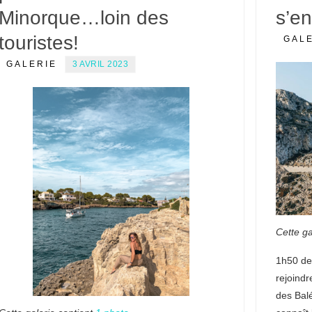
Minorque…loin des
s’en
touristes!
GAL
GALERIE
3 AVRIL 2023
Cette ga
1h50 de 
rejoindr
des Bal