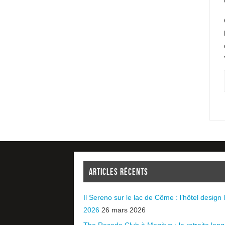
ARTICLES RÉCENTS
Il Sereno sur le lac de Côme : l’hôtel design l
2026
26 mars 2026
The Recode Club à Megève : la retraite long