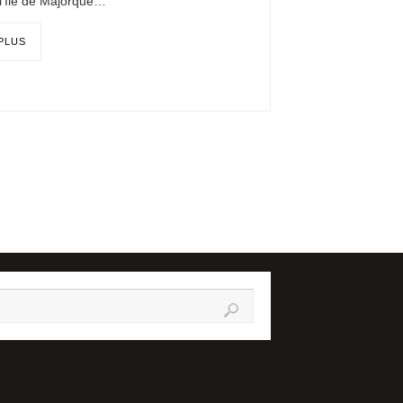
 l’île de Majorque…
 PLUS