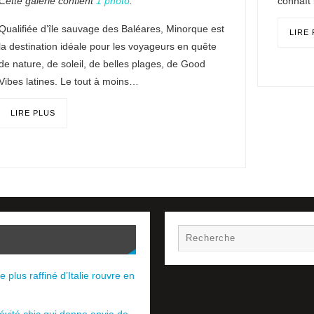
connaît
Cette galerie contient
1 photo
.
Qualifiée d’île sauvage des Baléares, Minorque est
LIRE
la destination idéale pour les voyageurs en quête
de nature, de soleil, de belles plages, de Good
Vibes latines. Le tout à moins…
LIRE PLUS
e plus raffiné d’Italie rouvre en
évité chic qui donne envie de