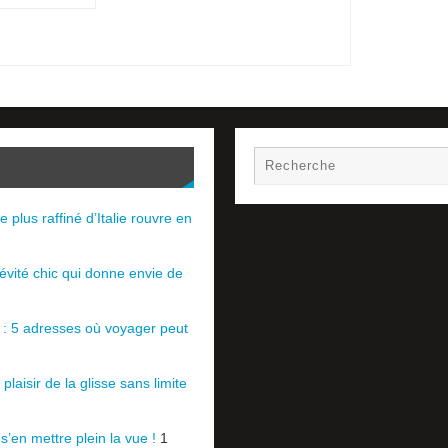
e plus raffiné d’Italie rouvre en
évité chic qui donne envie de
e : 5 adresses où voyager peut
plaisir de la glisse sans limite
 s’en mettre plein la vue !
1