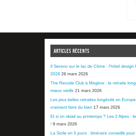
ARTICLES RÉCENTS
Il Sereno sur le lac de Côme : l’hôtel design l
2026
26 mars 2026
The Recode Club à Megève : la retraite long
mieux vieillir
21 mars 2026
Les plus belles retraites longévité en Europ
vraiment faire du bien
17 mars 2026
Et si on skiait au printemps ? Les 2 Alpes : le 
!
8 mars 2026
La Sicile en 5 jours : itinéraire conseillé pour