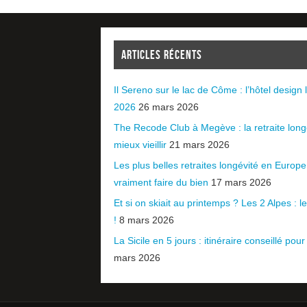
ARTICLES RÉCENTS
Il Sereno sur le lac de Côme : l’hôtel design l
2026
26 mars 2026
The Recode Club à Megève : la retraite long
mieux vieillir
21 mars 2026
Les plus belles retraites longévité en Europ
vraiment faire du bien
17 mars 2026
Et si on skiait au printemps ? Les 2 Alpes : le 
!
8 mars 2026
La Sicile en 5 jours : itinéraire conseillé pour
mars 2026