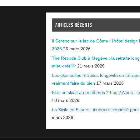
ARTICLES RÉCENTS
Il Sereno sur le lac de Côme : l’hôtel design l
2026
26 mars 2026
The Recode Club à Megève : la retraite long
mieux vieillir
21 mars 2026
Les plus belles retraites longévité en Europ
vraiment faire du bien
17 mars 2026
Et si on skiait au printemps ? Les 2 Alpes : le 
!
8 mars 2026
La Sicile en 5 jours : itinéraire conseillé pour
mars 2026