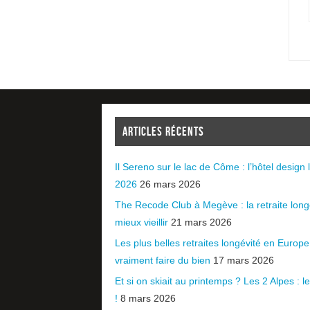
ARTICLES RÉCENTS
Il Sereno sur le lac de Côme : l’hôtel design l
2026
26 mars 2026
The Recode Club à Megève : la retraite long
mieux vieillir
21 mars 2026
Les plus belles retraites longévité en Europ
vraiment faire du bien
17 mars 2026
Et si on skiait au printemps ? Les 2 Alpes : le 
!
8 mars 2026