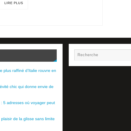
LIRE PLUS
e plus raffiné d’Italie rouvre en
évité chic qui donne envie de
e : 5 adresses où voyager peut
plaisir de la glisse sans limite