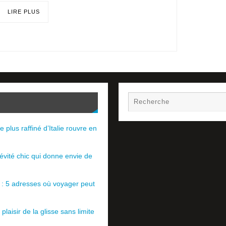
LIRE PLUS
e plus raffiné d’Italie rouvre en
évité chic qui donne envie de
e : 5 adresses où voyager peut
plaisir de la glisse sans limite