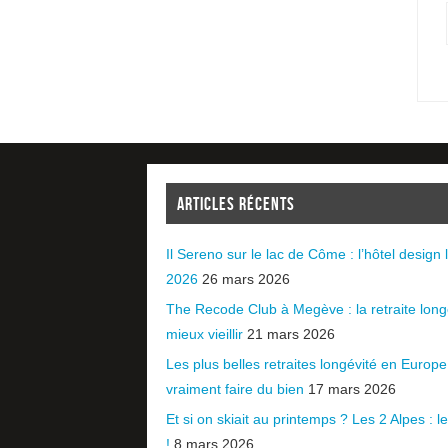
ARTICLES RÉCENTS
Il Sereno sur le lac de Côme : l’hôtel design l
2026
26 mars 2026
The Recode Club à Megève : la retraite long
mieux vieillir
21 mars 2026
Les plus belles retraites longévité en Europ
vraiment faire du bien
17 mars 2026
Et si on skiait au printemps ? Les 2 Alpes : le 
!
8 mars 2026