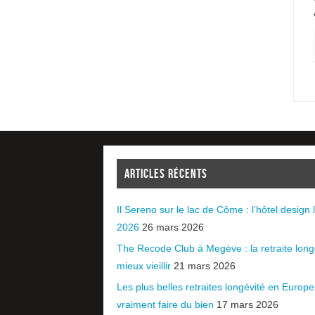
ARTICLES RÉCENTS
Il Sereno sur le lac de Côme : l’hôtel design l
2026
26 mars 2026
The Recode Club à Megève : la retraite long
mieux vieillir
21 mars 2026
Les plus belles retraites longévité en Europ
vraiment faire du bien
17 mars 2026