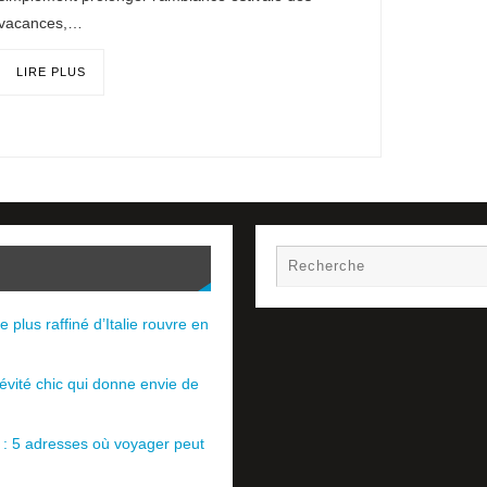
vacances,…
LIRE PLUS
e plus raffiné d’Italie rouvre en
évité chic qui donne envie de
e : 5 adresses où voyager peut