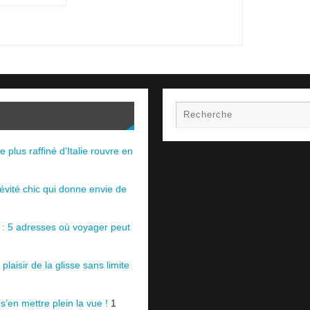
e plus raffiné d’Italie rouvre en
évité chic qui donne envie de
e : 5 adresses où voyager peut
plaisir de la glisse sans limite
 s’en mettre plein la vue !
1