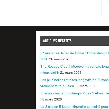
ARTICLES RÉCENTS
Il Sereno sur le lac de Côme : l’hôtel design l
2026
26 mars 2026
The Recode Club à Megève : la retraite long
mieux vieillir
21 mars 2026
Les plus belles retraites longévité en Europ
vraiment faire du bien
17 mars 2026
Et si on skiait au printemps ? Les 2 Alpes : le 
!
8 mars 2026
La Sicile en 5 jours : itinéraire conseillé pour