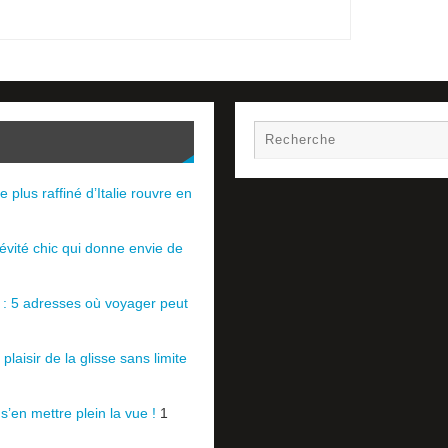
e plus raffiné d’Italie rouvre en
évité chic qui donne envie de
e : 5 adresses où voyager peut
plaisir de la glisse sans limite
 s’en mettre plein la vue !
1