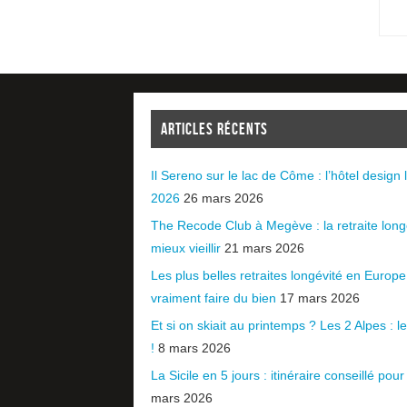
ARTICLES RÉCENTS
Il Sereno sur le lac de Côme : l’hôtel design l
2026
26 mars 2026
The Recode Club à Megève : la retraite long
mieux vieillir
21 mars 2026
Les plus belles retraites longévité en Europ
vraiment faire du bien
17 mars 2026
Et si on skiait au printemps ? Les 2 Alpes : le 
!
8 mars 2026
La Sicile en 5 jours : itinéraire conseillé pour
mars 2026