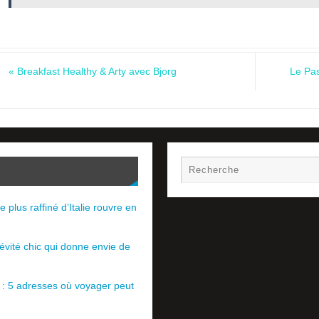
«
Breakfast Healthy & Arty avec Bjorg
Le Pas
e plus raffiné d’Italie rouvre en
évité chic qui donne envie de
e : 5 adresses où voyager peut