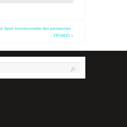
s Sport incontournable des parisiennes :
TRY&DO
»