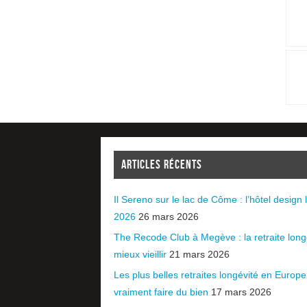
ARTICLES RÉCENTS
Il Sereno sur le lac de Côme : l’hôtel design l
2026
26 mars 2026
The Recode Club à Megève : la retraite long
mieux vieillir
21 mars 2026
Les plus belles retraites longévité en Europ
vraiment faire du bien
17 mars 2026