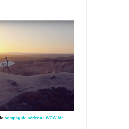
 la
compagnie aérienne WOW Air