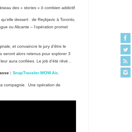
éseau des « stories » ô combien addictif.
qu’elle dessert : de Reykjavic à Toronto,
ue ou Alicante – l’opération promet
inale, et convaincre le jury d’être le
es seront alors retenus pour explorer 3
e leur aura confiées. Le job d’été rêvé…
asse :
SnapTraveler WOW Air
.
e la compagnie. Une opération de