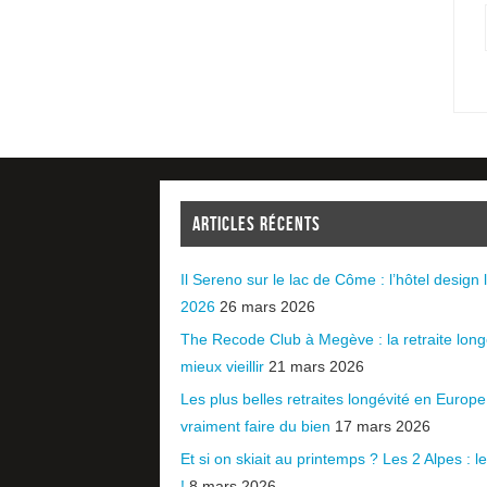
ARTICLES RÉCENTS
Il Sereno sur le lac de Côme : l’hôtel design l
2026
26 mars 2026
The Recode Club à Megève : la retraite long
mieux vieillir
21 mars 2026
Les plus belles retraites longévité en Europ
vraiment faire du bien
17 mars 2026
Et si on skiait au printemps ? Les 2 Alpes : le 
!
8 mars 2026