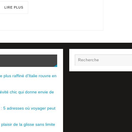
LIRE PLUS
e plus raffiné d’Italie rouvre en
évité chic qui donne envie de
e : 5 adresses où voyager peut
plaisir de la glisse sans limite