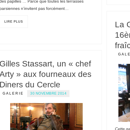
des papilles … Parce que toutes les terrasses
parsiennes n’invitent pas forcément…
LIRE PLUS
La G
16è
fraî
GAL
Gilles Stassart, un « chef
Arty » aux fourneaux des
Diners du Cercle
GALERIE
30 NOVEMBRE 2014
Cette ga