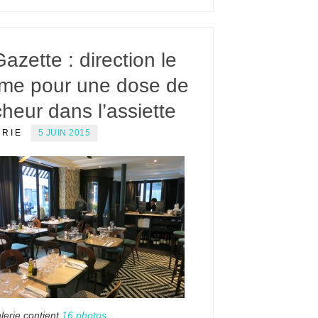
azette : direction le
me pour une dose de
cheur dans l’assiette
ERIE
5 JUIN 2015
lerie contient
16 photos
.