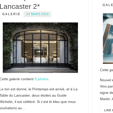
Lancaster 2*
GAL
GALERIE
24 MARS 2016
Cette ga
Cette galerie contient
9 photos
.
Nouvel 
Vins par
Le ton est donné, le Printemps est arrivé, et à La
signe d
Table du Lancaster, deux étoiles au Guide
Martin.
Michelin, il est célébré. Si c’est le bleu que nous
souhaitons au…
LIRE