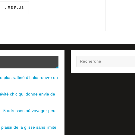
LIRE PLUS
e plus raffiné d’Italie rouvre en
évité chic qui donne envie de
e : 5 adresses où voyager peut
plaisir de la glisse sans limite