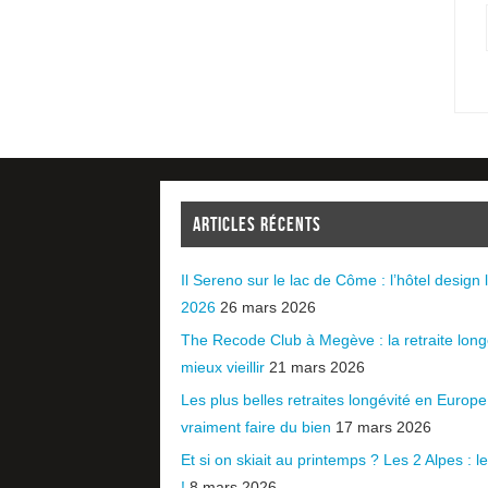
ARTICLES RÉCENTS
Il Sereno sur le lac de Côme : l’hôtel design l
2026
26 mars 2026
The Recode Club à Megève : la retraite long
mieux vieillir
21 mars 2026
Les plus belles retraites longévité en Europ
vraiment faire du bien
17 mars 2026
Et si on skiait au printemps ? Les 2 Alpes : le 
!
8 mars 2026