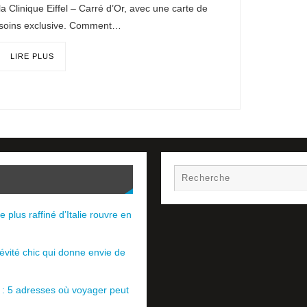
la Clinique Eiffel – Carré d’Or, avec une carte de
soins exclusive. Comment…
LIRE PLUS
e plus raffiné d’Italie rouvre en
évité chic qui donne envie de
e : 5 adresses où voyager peut