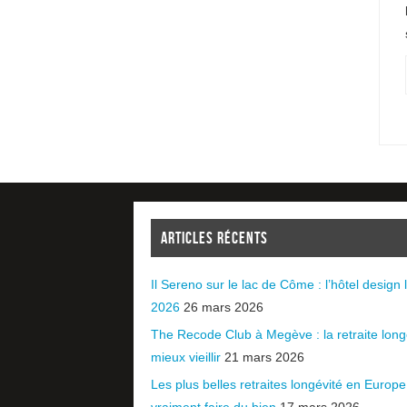
ARTICLES RÉCENTS
Il Sereno sur le lac de Côme : l’hôtel design l
2026
26 mars 2026
The Recode Club à Megève : la retraite long
mieux vieillir
21 mars 2026
Les plus belles retraites longévité en Europ
vraiment faire du bien
17 mars 2026