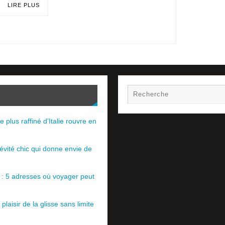
LIRE PLUS
e plus raffiné d’Italie rouvre en
évité chic qui donne envie de
e : 5 adresses où voyager peut
plaisir de la glisse sans limite