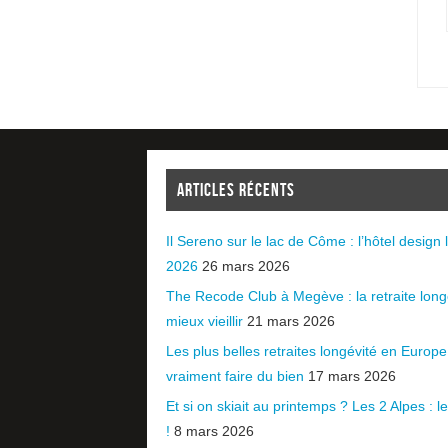
ARTICLES RÉCENTS
Il Sereno sur le lac de Côme : l’hôtel design l
2026
26 mars 2026
The Recode Club à Megève : la retraite long
mieux vieillir
21 mars 2026
Les plus belles retraites longévité en Europ
vraiment faire du bien
17 mars 2026
Et si on skiait au printemps ? Les 2 Alpes : le 
!
8 mars 2026