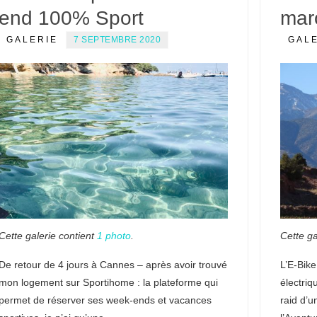
end 100% Sport
mar
GALERIE
7 SEPTEMBRE 2020
GAL
Cette galerie contient
1 photo
.
Cette ga
De retour de 4 jours à Cannes – après avoir trouvé
L’E-Bike
mon logement sur Sportihome : la plateforme qui
électriq
permet de réserver ses week-ends et vacances
raid d’u