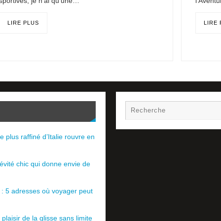
sportives, je n’ai qu’une…
l’Aventu
LIRE PLUS
LIRE
e plus raffiné d’Italie rouvre en
évité chic qui donne envie de
e : 5 adresses où voyager peut
plaisir de la glisse sans limite