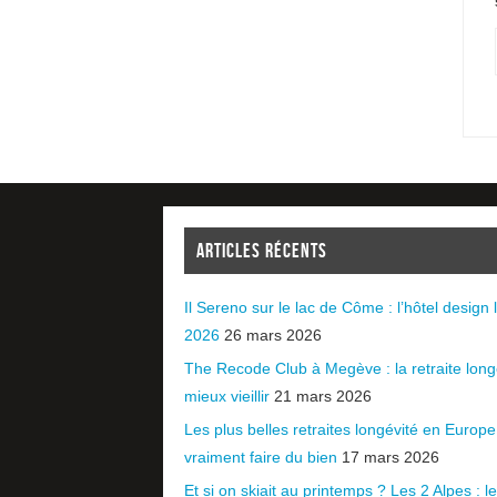
ARTICLES RÉCENTS
Il Sereno sur le lac de Côme : l’hôtel design l
2026
26 mars 2026
The Recode Club à Megève : la retraite long
mieux vieillir
21 mars 2026
Les plus belles retraites longévité en Europ
vraiment faire du bien
17 mars 2026
Et si on skiait au printemps ? Les 2 Alpes : le 