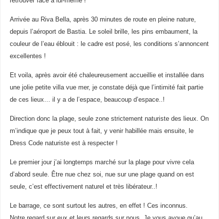
retrouver face à lui-même !
Arrivée au Riva Bella, après 30 minutes de route en pleine nature,
depuis l’aéroport de Bastia. Le soleil brille, les pins embaument, la
couleur de l’eau éblouit : le cadre est posé, les conditions s’annoncent
excellentes !
Et voila, après avoir été chaleureusement accueillie et installée dans
une jolie petite villa vue mer, je constate déjà que l’intimité fait partie
de ces lieux… il y a de l’espace, beaucoup d’espace..!
Direction donc la plage, seule zone strictement naturiste des lieux. On
m’indique que je peux tout à fait, y venir habillée mais ensuite, le
Dress Code naturiste est à respecter !
Le premier jour j’ai longtemps marché sur la plage pour vivre cela
d’abord seule. Être nue chez soi, nue sur une plage quand on est
seule, c’est effectivement naturel et très libérateur..!
Le barrage, ce sont surtout les autres, en effet ! Ces inconnus.
Notre regard sur eux et leurs regards sur nous. Je vous avoue qu’au