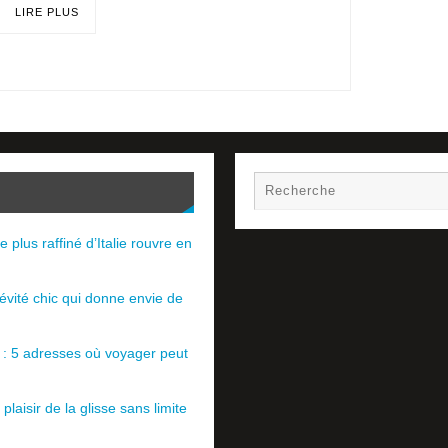
LIRE PLUS
e plus raffiné d’Italie rouvre en
évité chic qui donne envie de
e : 5 adresses où voyager peut
plaisir de la glisse sans limite