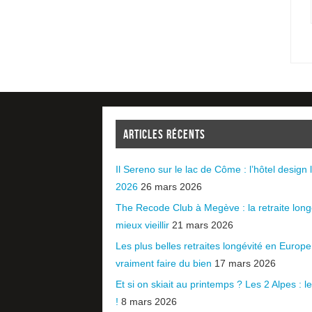
ARTICLES RÉCENTS
Il Sereno sur le lac de Côme : l’hôtel design l
2026
26 mars 2026
The Recode Club à Megève : la retraite long
mieux vieillir
21 mars 2026
Les plus belles retraites longévité en Europ
vraiment faire du bien
17 mars 2026
Et si on skiait au printemps ? Les 2 Alpes : le 
!
8 mars 2026