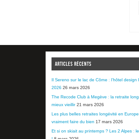
ARTICLES RÉCENTS
Il Sereno sur le lac de Côme : l’hôtel design l
2026
26 mars 2026
The Recode Club à Megève : la retraite long
mieux vieillir
21 mars 2026
Les plus belles retraites longévité en Europ
vraiment faire du bien
17 mars 2026
Et si on skiait au printemps ? Les 2 Alpes : le 
!
8 mars 2026