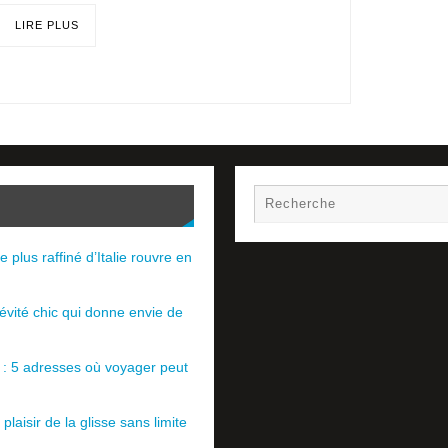
LIRE PLUS
e plus raffiné d’Italie rouvre en
évité chic qui donne envie de
e : 5 adresses où voyager peut
plaisir de la glisse sans limite