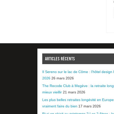
ARTICLES RÉCENTS
Il Sereno sur le lac de Côme : l’hôtel design l
2026
26 mars 2026
The Recode Club à Megève : la retraite long
mieux vieillir
21 mars 2026
Les plus belles retraites longévité en Europ
vraiment faire du bien
17 mars 2026
Et si on skiait au printemps ? Les 2 Alpes : le 