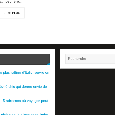
atmosphère…
LIRE PLUS
e plus raffiné d’Italie rouvre en
évité chic qui donne envie de
e : 5 adresses où voyager peut
plaisir de la glisse sans limite