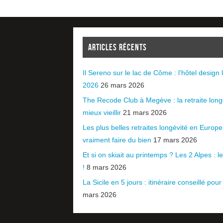
ARTICLES RÉCENTS
Il Sereno sur le lac de Côme : l’hôtel design l
2026
26 mars 2026
The Recode Club à Megève : la retraite long
mieux vieillir
21 mars 2026
Les plus belles retraites longévité en Europ
vraiment faire du bien
17 mars 2026
Et si on skiait au printemps ? Les 2 Alpes : le 
!
8 mars 2026
La Sicile en 5 jours : itinéraire conseillé pour
mars 2026