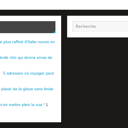
e plus raffiné d’Italie rouvre en
évité chic qui donne envie de
e : 5 adresses où voyager peut
plaisir de la glisse sans limite
 s’en mettre plein la vue !
1