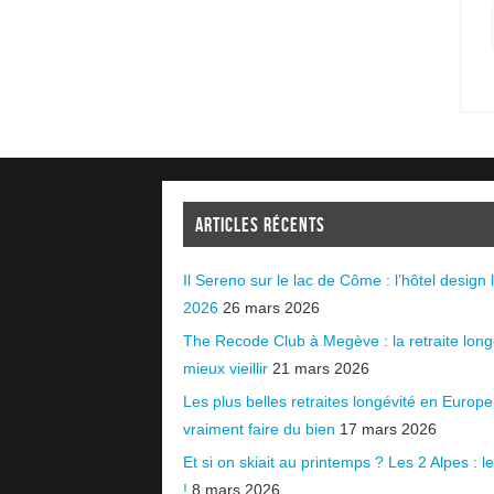
ARTICLES RÉCENTS
Il Sereno sur le lac de Côme : l’hôtel design l
2026
26 mars 2026
The Recode Club à Megève : la retraite long
mieux vieillir
21 mars 2026
Les plus belles retraites longévité en Europ
vraiment faire du bien
17 mars 2026
Et si on skiait au printemps ? Les 2 Alpes : le 
!
8 mars 2026