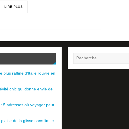
LIRE PLUS
e plus raffiné d’Italie rouvre en
évité chic qui donne envie de
e : 5 adresses où voyager peut
plaisir de la glisse sans limite