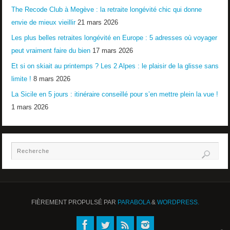
The Recode Club à Megève : la retraite longévité chic qui donne
envie de mieux vieillir
21 mars 2026
Les plus belles retraites longévité en Europe : 5 adresses où voyager
peut vraiment faire du bien
17 mars 2026
Et si on skiait au printemps ? Les 2 Alpes : le plaisir de la glisse sans
limite !
8 mars 2026
La Sicile en 5 jours : itinéraire conseillé pour s’en mettre plein la vue !
1 mars 2026
FIÈREMENT PROPULSÉ PAR
PARABOLA
&
WORDPRESS.