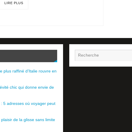
LIRE PLUS
e plus raffiné d’Italie rouvre en
évité chic qui donne envie de
e : 5 adresses où voyager peut
plaisir de la glisse sans limite