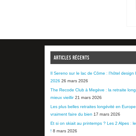
ARTICLES RÉCENTS
Il Sereno sur le lac de Côme : l’hôtel design l
2026
26 mars 2026
The Recode Club à Megève : la retraite long
mieux vieillir
21 mars 2026
Les plus belles retraites longévité en Europ
vraiment faire du bien
17 mars 2026
Et si on skiait au printemps ? Les 2 Alpes : le 
!
8 mars 2026