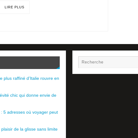
LIRE PLUS
e plus raffiné d’Italie rouvre en
évité chic qui donne envie de
e : 5 adresses où voyager peut
plaisir de la glisse sans limite