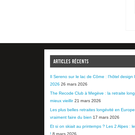
ARTICLES RÉCENTS
Il Sereno sur le lac de Côme : l’hôtel design l
2026
26 mars 2026
The Recode Club à Megève : la retraite long
mieux vieillir
21 mars 2026
Les plus belles retraites longévité en Europ
vraiment faire du bien
17 mars 2026
Et si on skiait au printemps ? Les 2 Alpes : le 
!
8 mars 2026