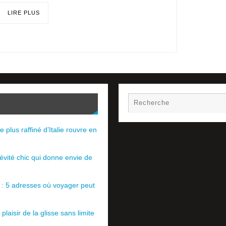
LIRE PLUS
e plus raffiné d’Italie rouvre en
évité chic qui donne envie de
e : 5 adresses où voyager peut
plaisir de la glisse sans limite