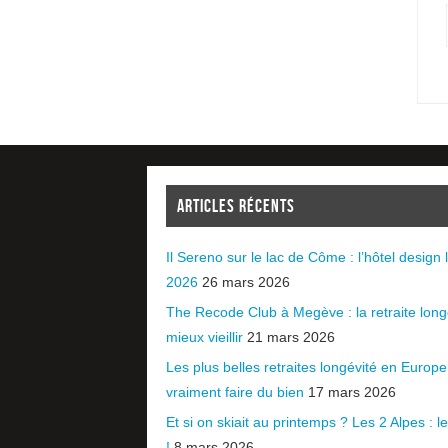
ARTICLES RÉCENTS
Il Sereno sur le lac de Côme : l’hôtel design l
2026
26 mars 2026
The Recode Club à Megève : la retraite long
mieux vieillir
21 mars 2026
Les plus belles retraites longévité en Europ
vraiment faire du bien
17 mars 2026
Et si on skiait au printemps ? Les 2 Alpes : le 
!
8 mars 2026