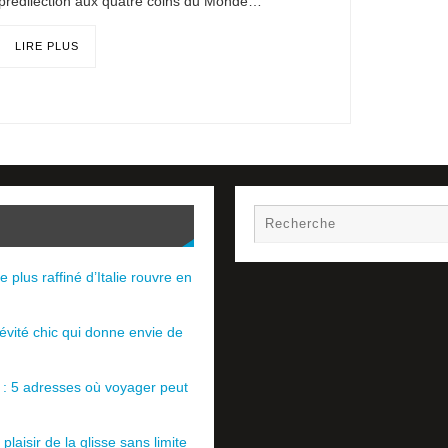
prédilection aux quatre coins du Monde…
LIRE PLUS
e plus raffiné d’Italie rouvre en
évité chic qui donne envie de
e : 5 adresses où voyager peut
plaisir de la glisse sans limite