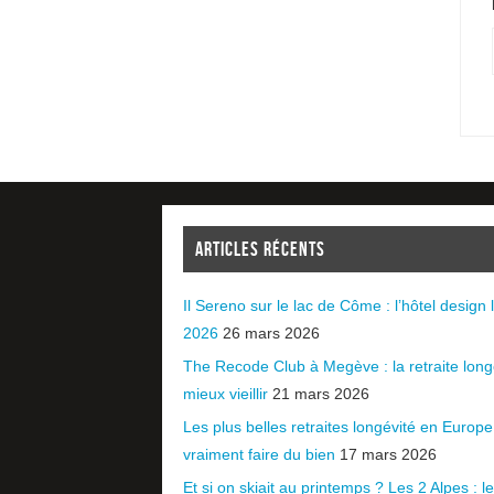
ARTICLES RÉCENTS
Il Sereno sur le lac de Côme : l’hôtel design l
2026
26 mars 2026
The Recode Club à Megève : la retraite long
mieux vieillir
21 mars 2026
Les plus belles retraites longévité en Europ
vraiment faire du bien
17 mars 2026
Et si on skiait au printemps ? Les 2 Alpes : le 