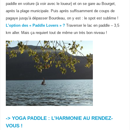
paddle en voiture (à voir avec le loueur) et on se gare au Bourget,
après la plage municipale. Puis après suffisamment de coups de
pagaye jusqu’à dépasser Bourdeau, on y est : le spot est sublime !
L’option des «
Paddle Lovers »
?
Traverser le lac en paddle – 3,5
km aller. Mais ça requiert tout de même un très bon niveau !
-> YOGA PADDLE
: L’HARMONIE AU RENDEZ-
VOUS !