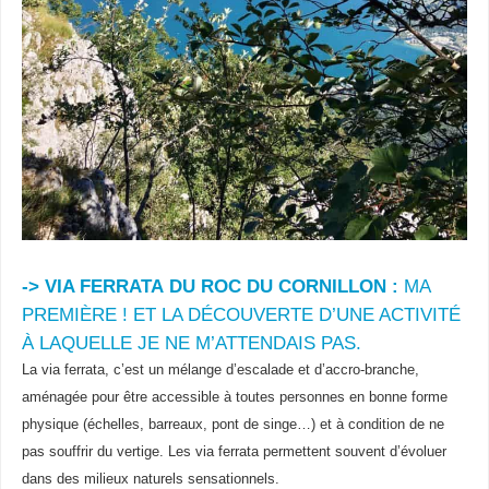
-> VIA FERRATA
DU ROC DU CORNILLON :
MA
PREMIÈRE ! ET LA DÉCOUVERTE D’UNE ACTIVITÉ
À LAQUELLE JE NE M’ATTENDAIS PAS.
La via ferrata, c’est un mélange d’escalade et d’accro-branche,
aménagée pour être accessible à toutes personnes en bonne forme
physique (échelles, barreaux, pont de singe…) et à condition de ne
pas souffrir du vertige. Les via ferrata permettent souvent d’évoluer
dans des milieux naturels sensationnels.