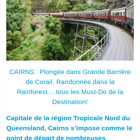
CAIRNS : Plongée dans Grande Barrière
de Corail, Randonnée dans la
Rainforest… tous les Must-Do de la
Destination!
Capitale de la région Tropicale Nord du
Queensland, Cairns s’impose comme le
point de départ de nombreuses