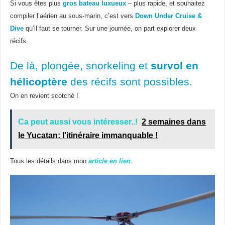
Si vous êtes plus
gros bateau luxueux
– plus rapide, et souhaitez
compiler l’aérien au sous-marin, c’est vers
Down Under Cruise &
Dive
qu’il faut se tourner. Sur une journée, on part explorer deux
récifs.
De là, plongée, snorkeling et
survol en
hélicoptère
des récifs sont possibles.
On en revient scotché !
Ca peut aussi vous intéresser..!
2 semaines dans
le Yucatan: l'itinéraire immanquable !
Tous les détails dans mon
article en lien
.