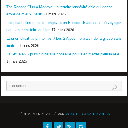
The Recode Club à Megève : la retraite longévité chic qui donne
envie de mieux vieillir
21 mars 2026
Les plus belles retraites longévité en Europe : 5 adresses où voyager
peut vraiment faire du bien
17 mars 2026
Et si on skiait au printemps ? Les 2 Alpes : le plaisir de la glisse sans
limite !
8 mars 2026
La Sicile en 5 jours : itinéraire conseillé pour s’en mettre plein la vue !
1 mars 2026
FIÈREMENT PROPULSÉ PAR
PARABOLA
&
WORDPRESS.