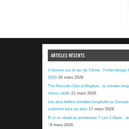
ARTICLES RÉCENTS
Il Sereno sur le lac de Côme : l’hôtel design l
2026
26 mars 2026
The Recode Club à Megève : la retraite long
mieux vieillir
21 mars 2026
Les plus belles retraites longévité en Europ
vraiment faire du bien
17 mars 2026
Et si on skiait au printemps ? Les 2 Alpes : le 
!
8 mars 2026