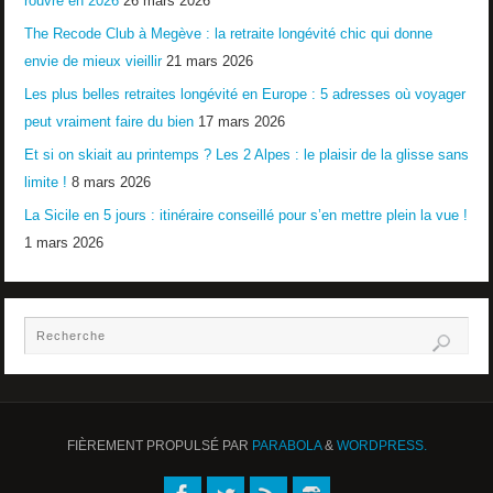
rouvre en 2026
26 mars 2026
The Recode Club à Megève : la retraite longévité chic qui donne
envie de mieux vieillir
21 mars 2026
Les plus belles retraites longévité en Europe : 5 adresses où voyager
peut vraiment faire du bien
17 mars 2026
Et si on skiait au printemps ? Les 2 Alpes : le plaisir de la glisse sans
limite !
8 mars 2026
La Sicile en 5 jours : itinéraire conseillé pour s’en mettre plein la vue !
1 mars 2026
FIÈREMENT PROPULSÉ PAR
PARABOLA
&
WORDPRESS.