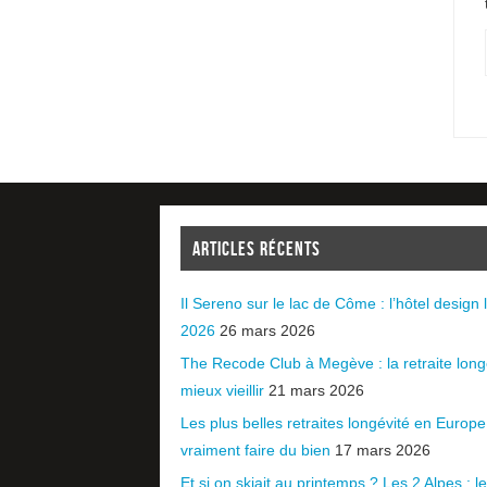
ARTICLES RÉCENTS
Il Sereno sur le lac de Côme : l’hôtel design l
2026
26 mars 2026
The Recode Club à Megève : la retraite long
mieux vieillir
21 mars 2026
Les plus belles retraites longévité en Europ
vraiment faire du bien
17 mars 2026
Et si on skiait au printemps ? Les 2 Alpes : le 