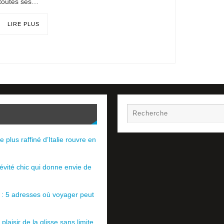
toutes ses…
LIRE PLUS
e plus raffiné d’Italie rouvre en
évité chic qui donne envie de
e : 5 adresses où voyager peut
plaisir de la glisse sans limite