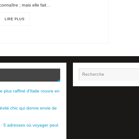
connaître ; mais elle fait…
LIRE PLUS
e plus raffiné d’Italie rouvre en
évité chic qui donne envie de
e : 5 adresses où voyager peut