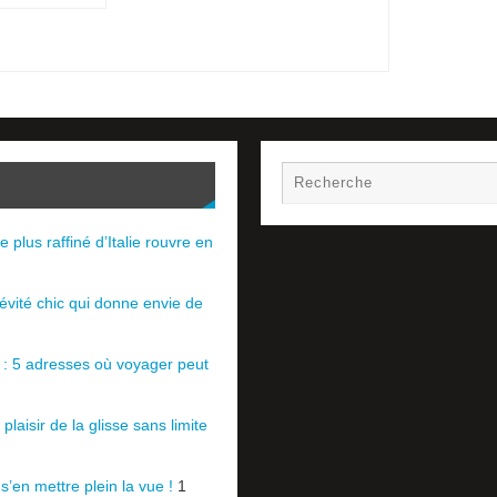
e plus raffiné d’Italie rouvre en
évité chic qui donne envie de
e : 5 adresses où voyager peut
plaisir de la glisse sans limite
 s’en mettre plein la vue !
1