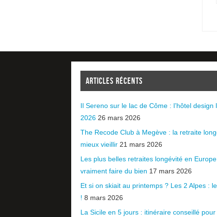
ARTICLES RÉCENTS
Il Sereno sur le lac de Côme : l’hôtel design l
2026
26 mars 2026
The Recode Club à Megève : la retraite long
mieux vieillir
21 mars 2026
Les plus belles retraites longévité en Europ
vraiment faire du bien
17 mars 2026
Et si on skiait au printemps ? Les 2 Alpes : le 
!
8 mars 2026
La Sicile en 5 jours : itinéraire conseillé pour