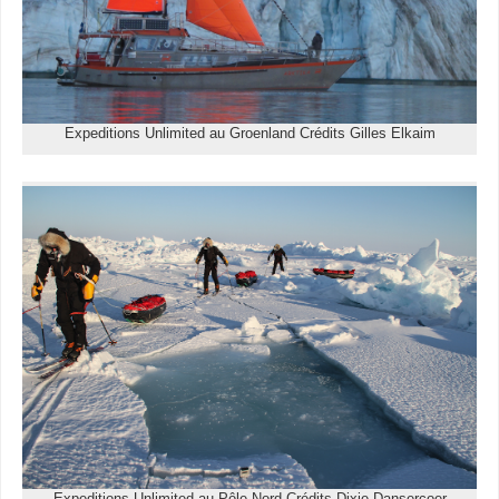
Expeditions Unlimited au Groenland Crédits Gilles Elkaim
Expeditions Unlimited au Pôle Nord Crédits Dixie Dansercoer