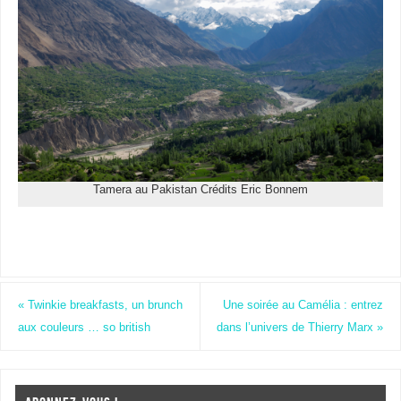
Tamera au Pakistan Crédits Eric Bonnem
«
Twinkie breakfasts, un brunch
Une soirée au Camélia : entrez
aux couleurs … so british
dans l’univers de Thierry Marx
»