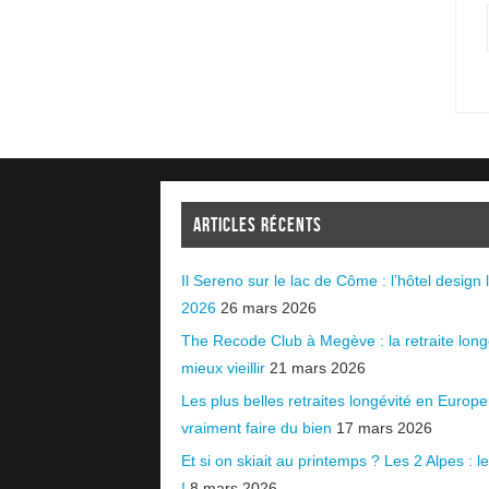
ARTICLES RÉCENTS
Il Sereno sur le lac de Côme : l’hôtel design l
2026
26 mars 2026
The Recode Club à Megève : la retraite long
mieux vieillir
21 mars 2026
Les plus belles retraites longévité en Europ
vraiment faire du bien
17 mars 2026
Et si on skiait au printemps ? Les 2 Alpes : le 
!
8 mars 2026