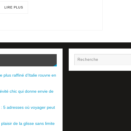
LIRE PLUS
e plus raffiné d’Italie rouvre en
évité chic qui donne envie de
e : 5 adresses où voyager peut
plaisir de la glisse sans limite