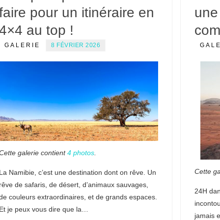
faire pour un itinéraire en
une
4×4 au top !
co
GALERIE
8 FÉVRIER 2026
GAL
Cette galerie contient
4 photos
.
Cette ga
La Namibie, c’est une destination dont on rêve. Un
rêve de safaris, de désert, d’animaux sauvages,
24H dan
de couleurs extraordinaires, et de grands espaces.
inconto
Et je peux vous dire que la…
jamais 