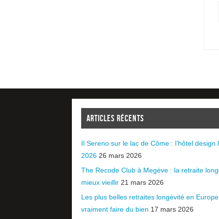
ARTICLES RÉCENTS
Il Sereno sur le lac de Côme : l’hôtel design l
2026
26 mars 2026
The Recode Club à Megève : la retraite long
mieux vieillir
21 mars 2026
Les plus belles retraites longévité en Europ
vraiment faire du bien
17 mars 2026