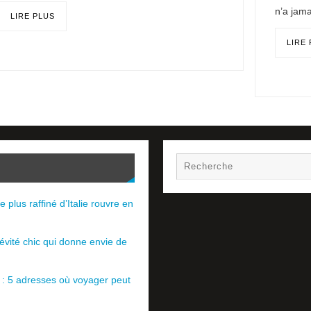
n’a jama
LIRE PLUS
LIRE
e plus raffiné d’Italie rouvre en
évité chic qui donne envie de
e : 5 adresses où voyager peut