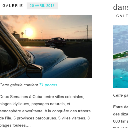
dans
GALERIE
20 AVRIL 2018
GAL
Cette galerie contient
71 photos
.
Cette ga
Deux Semaines à Cuba: entre villes coloniales,
plages idylliques, paysages naturels, et
Entre d
atmosphère envoûtante. A la conquête des trésors
des diza
de l’île. 5 provinces parcourues. 5 villes visitées. 3
000 kms 
plages foulées.…