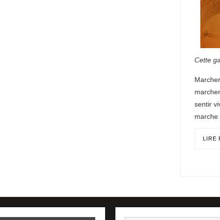
Cette ga
Marcher 
marcher
sentir v
marche 
LIRE