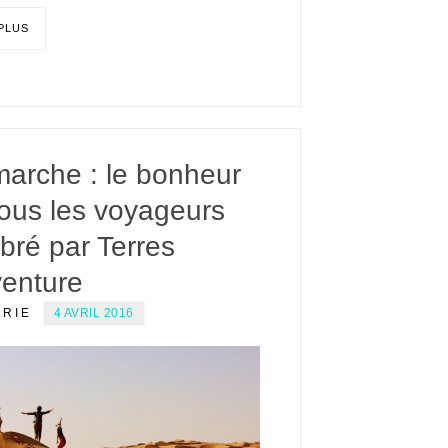
 PLUS
marche : le bonheur
tous les voyageurs
bré par Terres
venture
ERIE
4 AVRIL 2016