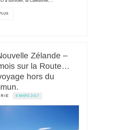
O à survoler, la Calédonie,…
 PLUS
Nouvelle Zélande –
mois sur la Route…
voyage hors du
mun.
ERIE
8 MARS 2017